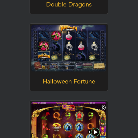
Double Dragons
Halloween Fortune