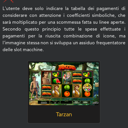
L'utente deve solo indicare la tabella dei pagamenti di
considerare con attenzione i coefficienti simboliche, che
sarà moltiplicato per una scommessa fatta su linee aperte.
Secondo questo principio tutte le spese effettuate i
pagamenti per la riuscita combinazione di icone, ma
l'immagine stessa non si sviluppa un assiduo frequentatore
delle slot macchine.
Tarzan