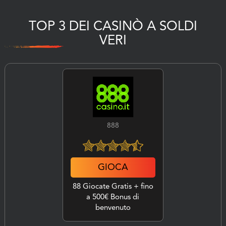
TOP 3 DEI CASINÒ A SOLDI
VERI
888
GIOCA
88 Giocate Gratis + fino
a 500€ Bonus di
benvenuto