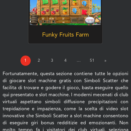
Funky Fruits Farm
1
2
3
4
…
51
»
Fortunatamente, questa sezione contiene tutte le opzioni
di giocare slot machine gratis con Simboli Scatter che
facilita di trovare e godere il gioco, basta eseguire quello
qui presentato e slot macchine. I moderni mecenati di club
virtuali aspettano simboli diffusione precipitazioni con
trepidazione e impazienza, come la scelta di video slot
innovative che Simboli Scatter a slot machine consentono
di eseguire giri bonus redditizie ed emozionanti. Non
molto tempo fa i visitatori dei club virtuali, seleziona