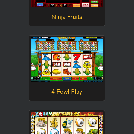
Ninja Fruits
4 Fowl Play