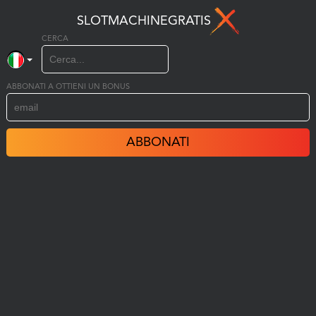
SLOTMACHINEGRATIS
CERCA
ABBONATI A
OTTIENI UN BONUS
ABBONATI