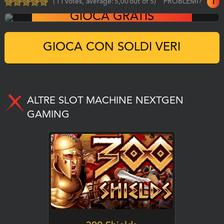
(
11
votes, average:
5,00
out of 5)
i
PROBLEMI?
GIOCA GRATIS
GIOCA CON SOLDI VERI
ALTRE SLOT MACHINE NEXTGEN
GAMING
GIOCA