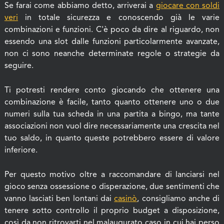
Se farai come abbiamo detto, arriverai a
giocare con soldi
veri
in totale sicurezza e conoscendo già le varie
combinazioni e funzioni. C'è poco da dire al riguardo, non
essendo una slot dalle funzioni particolarmente avanzate,
non ci sono neanche determinate regole o strategie da
seguire.
Ti potresti rendere conto giocando che ottenere una
combinazione è facile, tanto quanto ottenere uno o due
numeri sulla tua scheda in una partita a bingo, ma tante
associazioni non vuol dire necessariamente una crescita nel
tuo saldo, in quanto queste potrebbero essere di valore
inferiore.
Per questo motivo oltre a raccomandare di lanciarsi nel
gioco senza ossessione o disperazione, due sentimenti che
vanno lasciati ben lontani dai
casinò
, consigliamo anche di
tenere sotto controllo il proprio budget a disposizione,
così da non ritrovarti nel malaugurato caso in cui hai perso