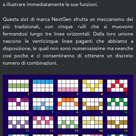
a illustrare immediatamente le sue funzioni.
Questa slot di marca NextGen sfrutta un meccanismo dei
più tradizionali, con cinque rulli che si muovono
fermandosi lungo tre linee orizzontali. Dalla loro unione
nascono le venticinque linee paganti che abbiamo a
disposizione, le quali non sono numerosissime ma neanche
così poche e ci consentiranno di ottenere un discreto
numero di combinazioni.