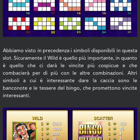
Abbiamo visto in precedenza i simboli disponibili in questa
slot. Sicuramente il Wild è quello più importante, in quanto
è quello che ci darà le vincite più cospicue e che
combacierà per di più con le altre combinazioni. Altri
simboli a cui è interessante dare la caccia sono le
banconote e le tessere del bingo, che promettono vincite
interessanti.