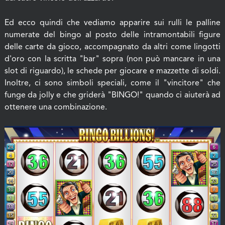
Ed ecco quindi che vediamo apparire sui rulli le palline
numerate del bingo al posto delle intramontabili figure
delle carte da gioco, accompagnato da altri come lingotti
d'oro con la scritta "bar" sopra (non può mancare in una
slot di riguardo), le schede per giocare e mazzette di soldi.
Inoltre, ci sono simboli speciali, come il "vincitore" che
funge da jolly e che griderà "BINGO!" quando ci aiuterà ad
ottenere una combinazione.