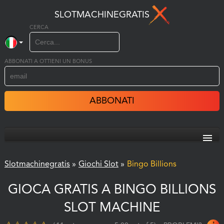
SLOTMACHINEGRATIS
CERCA
ABBONATI A
OTTIENI UN BONUS
ABBONATI
Slotmachinegratis
»
Giochi Slot
»
Bingo Billions
GIOCA GRATIS A BINGO BILLIONS
SLOT MACHINE