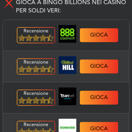
GIOCA A BINGO BILLIONS NEI CASINÒ
PER SOLDI VERI:
Recensione
GIOCA
Recensione
GIOCA
Recensione
GIOCA
Recensione
GIOCA