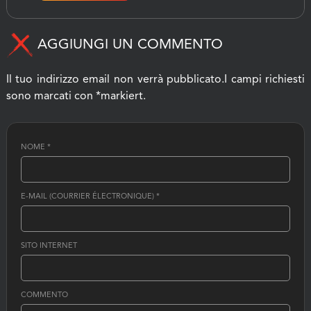
AGGIUNGI UN COMMENTO
Il tuo indirizzo email non verrà pubblicato.
I campi richiesti
sono marcati con
*
markiert.
NOME
*
E-MAIL (COURRIER ÉLECTRONIQUE)
*
SITO INTERNET
COMMENTO