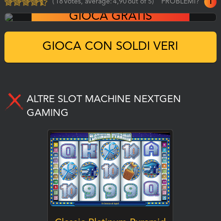
(
18
votes, average:
4,90
out of 5)
i
PROBLEMI?
GIOCA GRATIS
GIOCA CON SOLDI VERI
ALTRE SLOT MACHINE NEXTGEN
GAMING
GIOCA