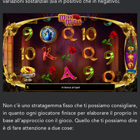
variazioni sostanziali (sia in positivo che in negativo).
Non c'è uno stratagemma fisso che ti possiamo consigliare,
in quanto ogni giocatore finisce per elaborare il proprio in
base all'approccio con il gioco. Quello che ti possiamo dire
è di fare attenzione a due cose: