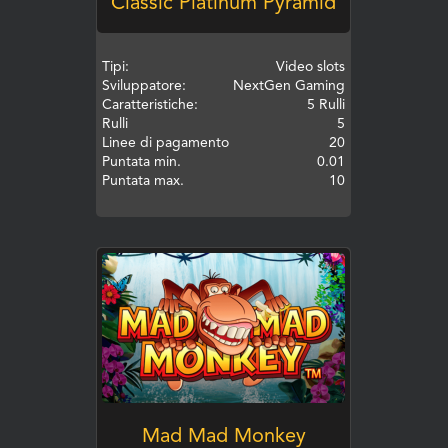
Classic Platinum Pyramid
Tipi:
Video slots
Sviluppatore:
NextGen Gaming
Caratteristiche:
5 Rulli
Rulli
5
Linee di pagamento
20
Puntata min.
0.01
Puntata max.
10
GIOCA
Mad Mad Monkey