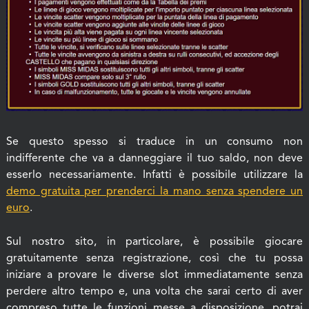
Se questo spesso si traduce in un consumo non
indifferente che va a danneggiare il tuo saldo, non deve
esserlo necessariamente. Infatti è possibile utilizzare la
demo gratuita per prenderci la mano senza spendere un
euro
.
Sul nostro sito, in particolare, è possibile giocare
gratuitamente senza registrazione, così che tu possa
iniziare a provare le diverse slot immediatamente senza
perdere altro tempo e, una volta che sarai certo di aver
compreso tutte le funzioni messe a disposizione, potrai