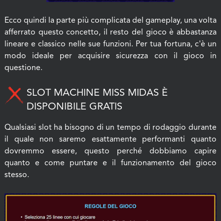
Ecco quindi la parte più complicata del gameplay, una volta
afferrato questo concetto, il resto del gioco è abbastanza
lineare e classico nelle sue funzioni. Per tua fortuna, c'è un
modo ideale per acquisire sicurezza con il gioco in
questione.
SLOT MACHINE MISS MIDAS È
DISPONIBILE GRATIS
Qualsiasi slot ha bisogno di un tempo di rodaggio durante
il quale non saremo esattamente performanti quanto
dovremmo essere, questo perché dobbiamo capire
quanto e come puntare e il funzionamento del gioco
stesso.