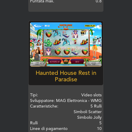
Puntata max.
0.8
Haunted House Rest in
Paradise
Tipi:
Video slots
Sviluppatore:
MAG Elettronica - WMG
Caratteristiche:
5 Rulli
Simboli Scatter
Simbolo Jolly
Rulli
5
Linee di pagamento
10