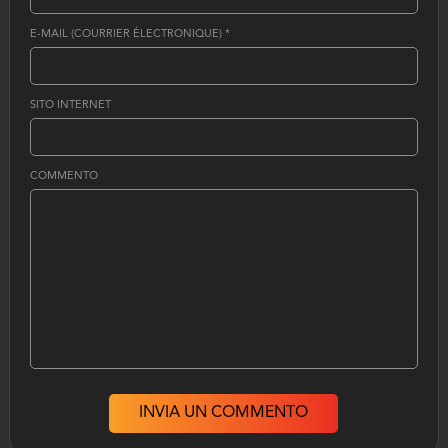
E-MAIL (COURRIER ÉLECTRONIQUE)
*
SITO INTERNET
COMMENTO