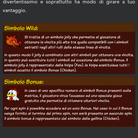
divertentissimo e soprattutto ha modo di girare a tuo
vantaggio.