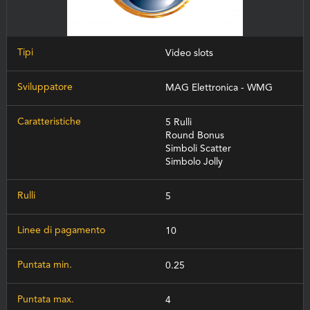
Tipi
Video slots
Sviluppatore
MAG Elettronica - WMG
Caratteristiche
5 Rulli
Round Bonus
Simboli Scatter
Simbolo Jolly
Rulli
5
Linee di pagamento
10
Puntata min.
0.25
Puntata max.
4