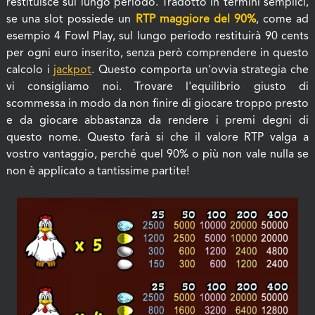
restituisce sul lungo periodo. Tradotto in termini semplici,
se una slot possiede un
RTP maggiore del 90%
, come ad
esempio 4 Fowl Play, sul lungo periodo restituirà 90 cents
per ogni euro inserito, senza però comprendere in questo
calcolo i
jackpot
. Questo comporta un'ovvia strategia che
vi consigliamo noi. Trovare l'equilibrio giusto di
scommessa in modo da non finire di giocare troppo presto
e da giocare abbastanza da rendere i premi degni di
questo nome. Questo farà si che il valore RTP valga a
vostro vantaggio, perché quel 90% o più non vale nulla se
non è applicato a tantissime partite!