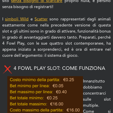
sito
senza bisogno di scaricare
proprio nulla, e persino
senza bisogno di registrarti!
I
simboli Wild
e
Scatter
sono rappresentati dagli animali
esattamente come nella precedente versione di questa
slot e gli ultimi sono in grado di attivare, funzionalità bonus
in grado di avvantaggiarti davvero tanto. Preparati, perché
4 Fowl Play, con le sue quattro slot contemporanee, ha
appena iniziato a sorprenderci, ed è ora di entrare nel
cuore dell'argomento: il sistema di gioco.
4 FOWL PLAY SLOT: COME FUNZIONA
Innanzitutto
dobbiamo
concentrarci
sulle slot
multiple.
Come si