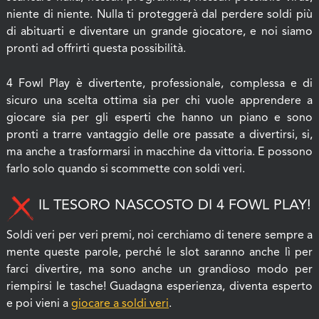
niente di niente. Nulla ti proteggerà dal perdere soldi più
di abituarti e diventare un grande giocatore, e noi siamo
pronti ad offrirti questa possibilità.
4 Fowl Play è divertente, professionale, complessa e di
sicuro una scelta ottima sia per chi vuole apprendere a
giocare sia per gli esperti che hanno un piano e sono
pronti a trarre vantaggio delle ore passate a divertirsi, si,
ma anche a trasformarsi in macchine da vittoria. E possono
farlo solo quando si scommette con soldi veri.
IL TESORO NASCOSTO DI 4 FOWL PLAY!
Soldi veri per veri premi, noi cerchiamo di tenere sempre a
mente queste parole, perché le slot saranno anche lì per
farci divertire, ma sono anche un grandioso modo per
riempirsi le tasche! Guadagna esperienza, diventa esperto
e poi vieni a
giocare a soldi veri
.