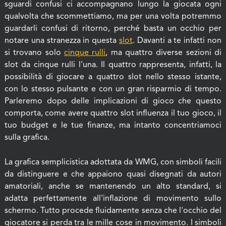
sguardi confusi ci accompagnano lungo la giocata ogni
qualvolta che scommettiamo, ma per una volta potremmo
guardarli confusi di ritorno, perché basta un occhio per
notare una stranezza in questa
slot
. Davanti a te infatti non
si trovano solo
cinque rulli
, ma quattro diverse sezioni di
slot da cinque rulli l'una. Il quattro rappresenta, infatti, la
possibilità di giocare a quattro slot nello stesso istante,
con lo stesso pulsante e con un gran risparmio di tempo.
Parleremo dopo delle implicazioni di gioco che questo
comporta, come avere quattro slot influenza il tuo gioco, il
tuo budget e le tue finanze, ma intanto concentriamoci
sulla grafica.
La grafica semplicistica adottata da WMG, con simboli facili
da distinguere e che appaiono quasi disegnati da autori
amatoriali, anche se mantenendo un alto standard, si
adatta perfettamente all'inflazione di movimento sullo
schermo. Tutto procede fluidamente senza che l'occhio del
giocatore si perda tra le mille cose in movimento. I simboli