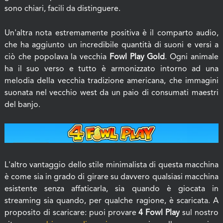
sono chiari, facili da distinguere.
Un'altra nota estremamente positiva è il comparto audio,
che ha aggiunto un incredibile quantità di suoni e versi a
ciò che popolava la vecchia
Fowl Play Gold
. Ogni animale
ha il suo verso e tutto è armonizzato intorno ad una
melodia della vecchia tradizione americana, che immagini
suonata nel vecchio west da un paio di consumati maestri
del banjo.
L'altro vantaggio dello stile minimalista di questa macchina
è come sia in grado di girare su davvero qualsiasi macchina
esistente senza affaticarla, sia quando è giocata in
streaming sia quando, per qualche ragione, è scaricata. A
proposito di scaricare: puoi provare
4 Fowl Play
sul nostro