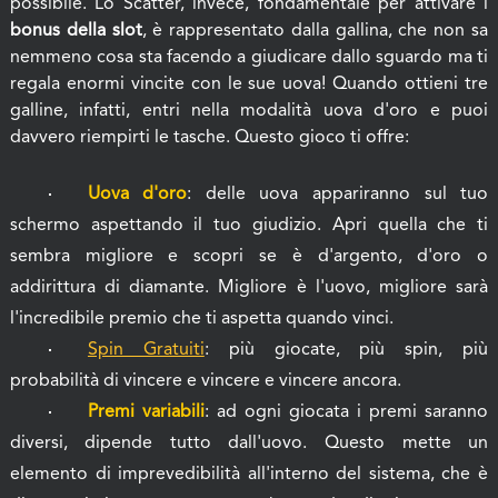
possibile. Lo Scatter, invece, fondamentale per attivare i
bonus della slot
, è rappresentato dalla gallina, che non sa
nemmeno cosa sta facendo a giudicare dallo sguardo ma ti
regala enormi vincite con le sue uova! Quando ottieni tre
galline, infatti, entri nella modalità uova d'oro e puoi
davvero riempirti le tasche. Questo gioco ti offre:
Uova d'oro
: delle uova appariranno sul tuo
schermo aspettando il tuo giudizio. Apri quella che ti
sembra migliore e scopri se è d'argento, d'oro o
addirittura di diamante. Migliore è l'uovo, migliore sarà
l'incredibile premio che ti aspetta quando vinci.
Spin Gratuiti
: più giocate, più spin, più
probabilità di vincere e vincere e vincere ancora.
Premi variabili
: ad ogni giocata i premi saranno
diversi, dipende tutto dall'uovo. Questo mette un
elemento di imprevedibilità all'interno del sistema, che è