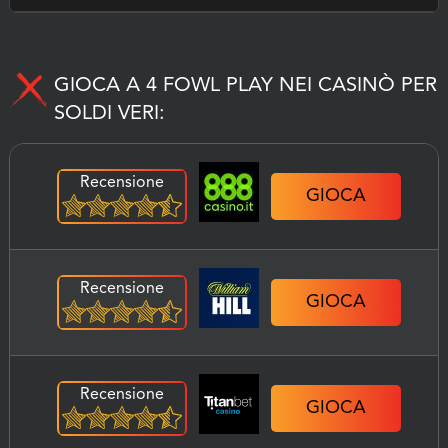
GIOCA A 4 FOWL PLAY NEI CASINÒ PER
SOLDI VERI:
Recensione
GIOCA
Recensione
GIOCA
Recensione
GIOCA