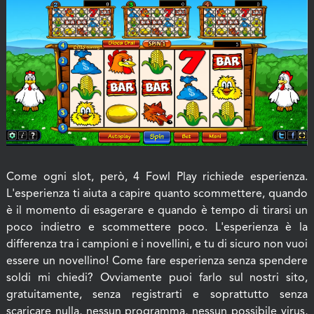
Come ogni slot, però, 4 Fowl Play richiede esperienza.
L'esperienza ti aiuta a capire quanto scommettere, quando
è il momento di esagerare e quando è tempo di tirarsi un
poco indietro e scommettere poco. L'esperienza è la
differenza tra i campioni e i novellini, e tu di sicuro non vuoi
essere un novellino! Come fare esperienza senza spendere
soldi mi chiedi? Ovviamente puoi farlo sul nostri sito,
gratuitamente, senza registrarti e soprattutto senza
scaricare nulla, nessun programma, nessun possibile virus,