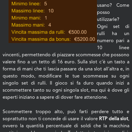
usano? Come
posso
utilizzarle?
Ogni set di
rulli ha un
numero pari a
10 linee
vincenti, permettendo di piazzare scommesse che possono
valere fino a un tetto di 16 euro. Sulla slot c'è un tasto a
forma di mani che ti lascia passare da una slot all'altra e, in
questo modo, modificare le tue scommesse su ogni
singolo set di rulli. Il gioco si fa duro quando inizi a
scommettere tanto su ogni singola slot, ma qui è dove gli
esperti iniziano a sapere di dover fare attenzione.
Scommettere troppo alto, può farti perdere tutto e
soprattutto non ti concede di usare il valore
RTP della slot
,
ovvero la quantità percentuale di soldi che la macchina