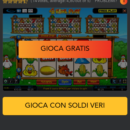
(
14
votes, average:
4,80
out of 5)
i
PROBLEMI?
GIOCA GRATIS
GIOCA CON SOLDI VERI