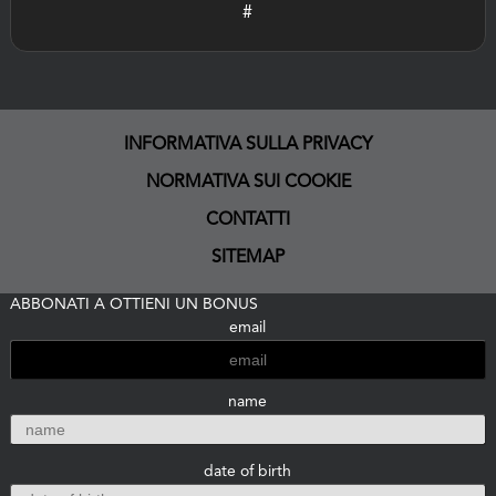
#
INFORMATIVA SULLA PRIVACY
NORMATIVA SUI COOKIE
CONTATTI
SITEMAP
ABBONATI A OTTIENI UN BONUS
email
name
date of birth