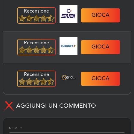
Recensione
GIOCA
Recensione
GIOCA
Recensione
GIOCA
AGGIUNGI UN COMMENTO
NOME
*