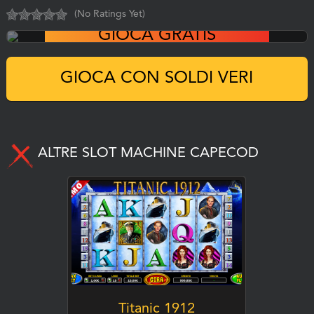
(No Ratings Yet)
GIOCA GRATIS
GIOCA CON SOLDI VERI
ALTRE SLOT MACHINE CAPECOD
Titanic 1912