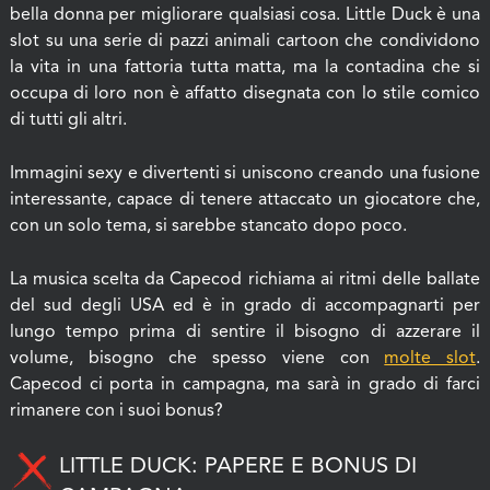
bella donna per migliorare qualsiasi cosa. Little Duck è una
slot su una serie di pazzi animali cartoon che condividono
la vita in una fattoria tutta matta, ma la contadina che si
occupa di loro non è affatto disegnata con lo stile comico
di tutti gli altri.
Immagini sexy e divertenti si uniscono creando una fusione
interessante, capace di tenere attaccato un giocatore che,
con un solo tema, si sarebbe stancato dopo poco.
La musica scelta da Capecod richiama ai ritmi delle ballate
del sud degli USA ed è in grado di accompagnarti per
lungo tempo prima di sentire il bisogno di azzerare il
volume, bisogno che spesso viene con
molte slot
.
Capecod ci porta in campagna, ma sarà in grado di farci
rimanere con i suoi bonus?
LITTLE DUCK: PAPERE E BONUS DI