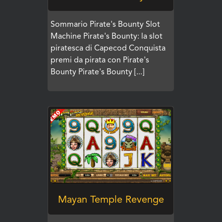
Sommario Pirate's Bounty Slot
Machine Pirate's Bounty: la slot
piratesca di Capecod Conquista
premi da pirata con Pirate's
Bounty Pirate's Bounty [...]
Mayan Temple Revenge