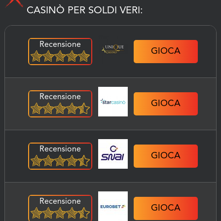
CASINÒ PER SOLDI VERI:
Recensione
GIOCA
Recensione
GIOCA
Recensione
GIOCA
Recensione
GIOCA