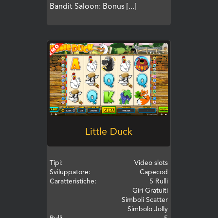
Bandit Saloon: Bonus [...]
Little Duck
Tipi:
Video slots
Sviluppatore:
Capecod
Caratteristiche:
5 Rulli
Giri Gratuiti
Simboli Scatter
Simbolo Jolly