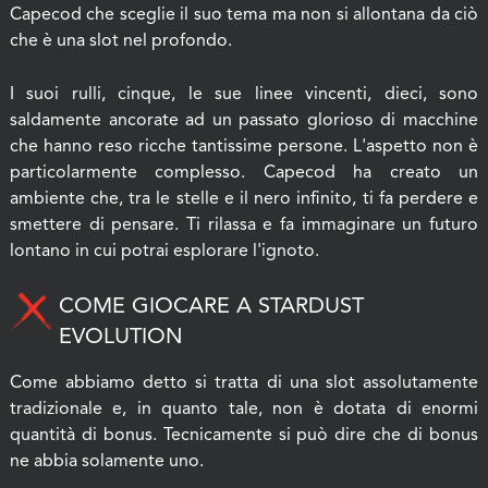
Capecod che sceglie il suo tema ma non si allontana da ciò
che è una slot nel profondo.
I suoi rulli, cinque, le sue linee vincenti, dieci, sono
saldamente ancorate ad un passato glorioso di macchine
che hanno reso ricche tantissime persone. L'aspetto non è
particolarmente complesso. Capecod ha creato un
ambiente che, tra le stelle e il nero infinito, ti fa perdere e
smettere di pensare. Ti rilassa e fa immaginare un futuro
lontano in cui potrai esplorare l'ignoto.
COME GIOCARE A STARDUST
EVOLUTION
Come abbiamo detto si tratta di una slot assolutamente
tradizionale e, in quanto tale, non è dotata di enormi
quantità di bonus. Tecnicamente si può dire che di bonus
ne abbia solamente uno.