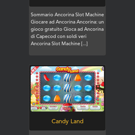
Sommario Ancorina Slot Machine
Giocare ad Ancorina Ancorina: un
gioco gratuito Gioca ad Ancorina
di Capecod con soldi veri
Ancorina Slot Machine [...]
Candy Land