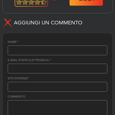
AGGIUNGI UN COMMENTO
NOME
*
E-MAIL (POSTA ELETTRONICA)
*
SITO INTERNET
COMMENTO