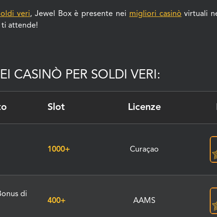
oldi veri
, Jewel Box è presente nei
migliori casinò
virtuali n
ti attende!
I CASINÒ PER SOLDI VERI:
to
Slot
Licenze
1000+
Curaçao
Bonus di
400+
AAMS