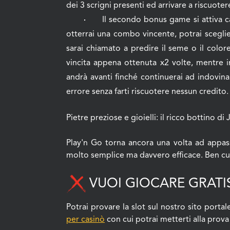
dei 3 scrigni presenti ed arrivare a riscuote
Il secondo bonus game si attiva ca
otterrai una combo vincente, potrai scegli
sarai chiamato a predire il seme o il color
vincita appena ottenuta x2 volte, mentre i
andrà avanti finché continuerai ad indovina
errore senza farti riscuotere nessun credito.
Pietre preziose e gioielli: il ricco bottino di
Play'n Go torna ancora una volta ad appas
molto semplice ma davvero efficace. Ben cur
VUOI GIOCARE GRATIS
Potrai provare la slot sul nostro sito portal
per casinò
con cui potrai metterti alla prova