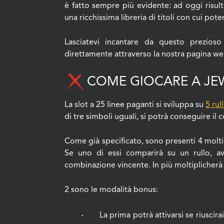
è fatto sempre più evidente: ad oggi risulta
una ricchissima libreria di titoli con cui poter
Lasciatevi incantare da questo prezios
direttamente attraverso la nostra pagina web
COME GIOCARE A JE
La slot a 25 linee paganti si sviluppa su
5 rull
di tre simboli uguali, si potrà conseguire il
Come già specificato, sono presenti 4 moltip
Se uno di essi comparirà su un rullo, av
combinazione vincente. In più moltiplicherà i
2 sono le modalità bonus:
La prima potrà attivarsi se riuscira