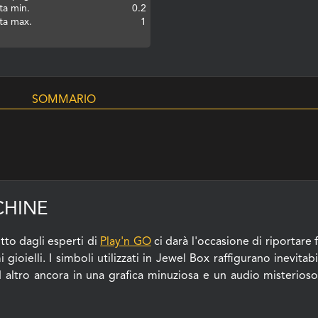
ta min.
0.2
ta max.
1
SOMMARIO
CHINE
tto dagli esperti di
Play'n GO
ci darà l'occasione di riportare 
oielli. I simboli utilizzati in Jewel Box raffigurano inevita
ed altro ancora in una grafica minuziosa e un audio misterioso