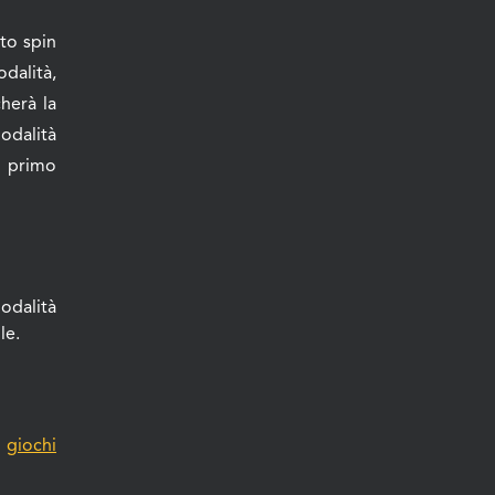
sto spin
dalità,
herà la
odalità
l primo
odalità
le.
i
giochi