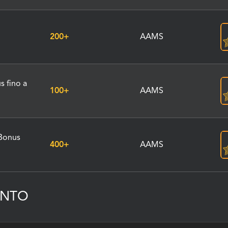
200+
AAMS
s fino a
100+
AAMS
 Bonus
400+
AAMS
ENTO