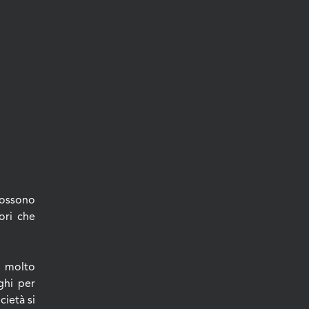
 possono
tori che
a molto
ghi per
cietà si