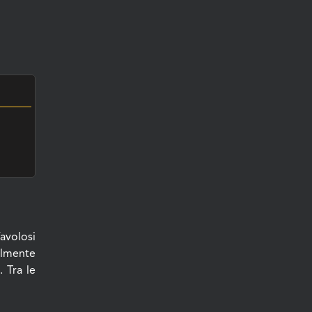
favolosi
bilmente
. Tra le