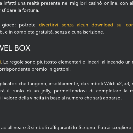
 infatti una realtà presente nei migliori casinò online, con al
 sfidare la fortuna.
o gioco: potrete
divertirvi senza alcun download sul co
, e in completa gratuità, senza alcuna iscrizione.
WEL BOX
i
. Le regole sono piuttosto elementari e lineari: allineando u
 corrispondente premio in gettoni.
licatori che fungono, insolitamente, da simboli Wild: x2, x3, 
rà il ruolo di un jolly, permettendovi di completare la m
l valore della vincita in base al numero che sarà apparso.
i ad allineare 3 simboli raffiguranti lo Scrigno. Potrai scegliere