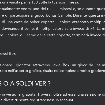
re una vincita pari a 150 volte la tua scommessa.
sualmente: vedrai uno dei rulli illuminarsi e, se durante que
ere di partecipare al gioco bonus Gamble. Durante questa mo
e di una carta da poker coperta. Il colore azzeccato moltiplic
ndovinando il seme, il moltiplicatore sarà invece di x4. La m
re il colore o il seme della carta coperta, terminerà invece a
 Jewel Box
sionare i giocatori attraverso Jewel Box, un gioco da una m
ato nell'aspetto grafico, risulta nel complesso molto gradevo
 O A SOLDI VERI?
e in versione gratuita. Troverai, oltre ad essa, una selezione d
 e divertirti senza registrare nessun account.