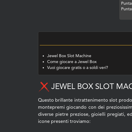
Punta
Punta
Jewel Box Slot Machine
Come giocare a Jewel Box
Vuoi giocare gratis o a soldi veri?
JEWEL BOX SLOT MA
Questo brillante intrattenimento slot prodo
montepremi giocando con dei preziosissimi gi
diverse pietre preziose, gioielli pregiati, 
icone presenti troviamo: