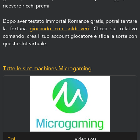
ricevere ricchi premi.
Dopo aver testato Immortal Romance gratis, potrai tentare
la fortuna
giocando con soldi veri
. Clicca sul relativo
comando, crea il tuo account giocatore e sfida la sorte con
questa slot virtuale.
Tutte le slot machines Microgaming
Tipi
Video slots