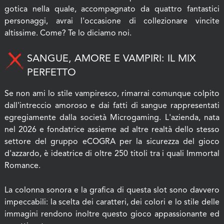
gotica nella quale, accompagnato da quattro fantastici
personaggi, avrai l'occasione di collezionare vincite
altissime. Come? Te lo diciamo noi.
SANGUE, AMORE E VAMPIRI: IL MIX
PERFETTO
Se non ami lo stile vampiresco, rimarrai comunque colpito
dall'intreccio amoroso e dai fatti di sangue rappresentati
egregiamente dalla società Microgaming. L'azienda, nata
nel 2026 e fondatrice assieme ad altre realtà dello stesso
settore del gruppo eCOGRA per la sicurezza del gioco
d'azzardo, è ideatrice di oltre 250 titoli tra i quali Immortal
Romance.
La colonna sonora e la grafica di questa slot sono davvero
impeccabili: la scelta dei caratteri, dei colori e lo stile delle
immagini rendono inoltre questo gioco appassionante ed