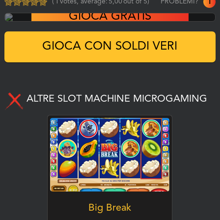
(
1
votes, average:
5,00
out of 5)
i
PROBLEMI?
GIOCA GRATIS
GIOCA CON SOLDI VERI
ALTRE SLOT MACHINE MICROGAMING
Big Break