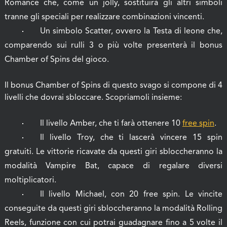
Romance che, come un jolly, sostituirà gli altri simboli
tranne gli speciali per realizzare combinazioni vincenti.
Un simbolo Scatter, ovvero la Testa di leone che,
comparendo sui rulli 3 o più volte presenterà il bonus
Chamber of Spins del gioco.
Il bonus Chamber of Spins di questo svago si compone di 4
livelli che dovrai sbloccare. Scopriamoli insieme:
Il livello Amber, che ti farà ottenere 10
free spin
.
Il livello Troy, che ti lascerà vincere 15 spin
gratuiti. Le vittorie ricavate da questi giri sbloccheranno la
modalità Vampire Bat, capace di regalare diversi
moltiplicatori.
Il livello Michael, con 20 free spin. Le vincite
conseguite da questi giri sbloccheranno la modalità Rolling
Reels, funzione con cui potrai guadagnare fino a 5 volte il