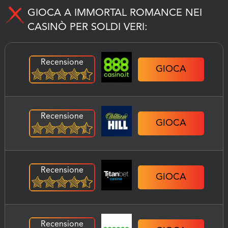
GIOCA A IMMORTAL ROMANCE NEI
CASINÒ PER SOLDI VERI:
Recensione
GIOCA
Recensione
GIOCA
Recensione
GIOCA
Recensione