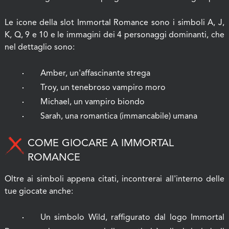
Le icone della slot Immortal Romance sono i simboli A, J,
K, Q, 9 e 10 e le immagini dei 4 personaggi dominanti, che
nel dettaglio sono:
Amber, un'affascinante strega
Troy, un tenebroso vampiro moro
Michael, un vampiro biondo
Sarah, una romantica (immancabile) umana
COME GIOCARE A IMMORTAL
ROMANCE
Oltre ai simboli appena citati, incontrerai all'interno delle
tue giocate anche:
Un simbolo Wild, raffigurato dal logo Immortal