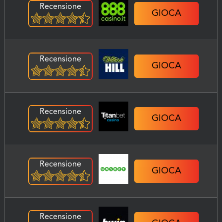
Recensione
GIOCA
Recensione
GIOCA
Recensione
GIOCA
Recensione
GIOCA
Recensione