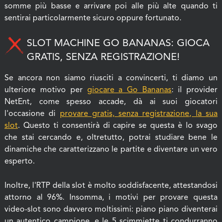
somme più basse e arrivare poi alle più alte quando ti
sentirai particolarmente sicuro oppure fortunato.
SLOT MACHINE GO BANANAS: GIOCA
GRATIS, SENZA REGISTRAZIONE!
Se ancora non siamo riusciti a convincerti, ti diamo un
ulteriore motivo per
giocare a Go Bananas
: il provider
NetEnt, come spesso accade, dà ai suoi giocatori
l'occasione di
provare gratis, senza registrazione, la sua
slot
. Questo ti consentirà di capire se questa è lo svago
che stai cercando e, oltretutto, potrai studiare bene le
dinamiche che caratterizzano le partite e diventare un vero
esperto.
Inoltre, l'RTP della slot è molto soddisfacente, attestandosi
attorno al 96%. Insomma, i motivi per provare questa
video-slot sono davvero moltissimi: piano piano diventerai
un autentico campione, e le 5 scimmiette ti condurranno