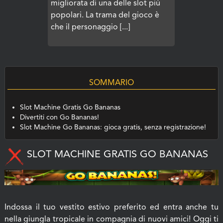
migliorata di una delle slot più
popolari. La trama del gioco è
che il personaggio [...]
SOMMARIO
Slot Machine Gratis Go Bananas
Divertiti con Go Bananas!
Slot Machine Go Bananas: gioca gratis, senza registrazione!
SLOT MACHINE GRATIS GO BANANAS
Indossa il tuo vestito estivo preferito ed entra anche tu
nella giungla tropicale in compagnia di nuovi amici! Oggi ti