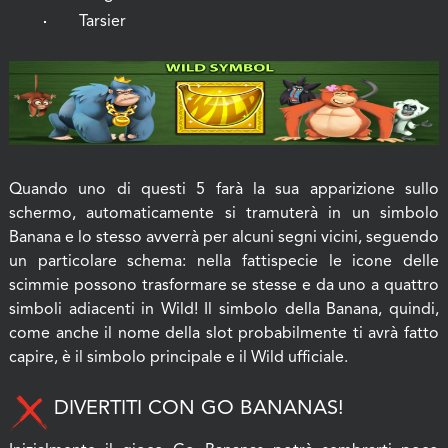
Tarsier
Quando uno di questi 5 farà la sua apparizione sullo
schermo, automaticamente si tramuterà in un simbolo
Banana e lo stesso avverrà per alcuni segni vicini, seguendo
un particolare schema: nella fattispecie le icone delle
scimmie possono trasformare se stesse e da uno a quattro
simboli adiacenti in Wild! Il simbolo della Banana, quindi,
come anche il nome della slot probabilmente ti avrà fatto
capire, è il simbolo principale e il Wild ufficiale.
DIVERTITI CON GO BANANAS!