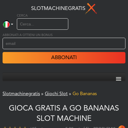
SLOTMACHINEGRATIS
CERCA
ABBONATI A
OTTIENI UN BONUS
ABBONATI
Slotmachinegratis
»
Giochi Slot
»
Go Bananas
GIOCA GRATIS A GO BANANAS
SLOT MACHINE