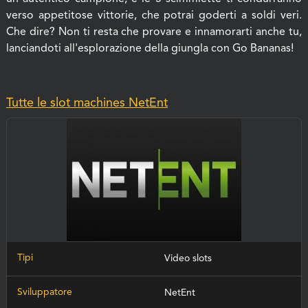
verso appetitose vittorie, che potrai goderti a soldi veri.
Che dire? Non ti resta che provare e innamorarti anche tu,
lanciandoti all'esplorazione della giungla con Go Bananas!
Tutte le slot machines NetEnt
Tipi
Video slots
Sviluppatore
NetEnt