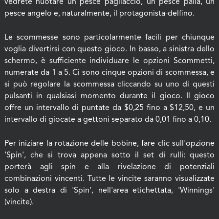
vedrete nuotare un pesce pagliaccio, un pesce palla, un
pesce angelo e, naturalmente, il protagonista-delfino.
Le scommesse sono particolarmente facili per chiunque
voglia divertirsi con questo gioco. In basso, a sinistra dello
schermo, è sufficiente individuare le opzioni Scommetti,
numerate da 1 a 5. Ci sono cinque opzioni di scommessa, e
si può regolare la scommessa cliccando su uno di questi
pulsanti in qualsiasi momento durante il gioco. Il gioco
offre un intervallo di puntate da $0,25 fino a $12,50, e un
intervallo di giocate a gettoni separato da 0,01 fino a 0,10.
Per iniziare la rotazione delle bobine, fare clic sull'opzione
'Spin', che si trova appena sotto il set di rulli: questo
porterà agli spin e alla rivelazione di potenziali
combinazioni vincenti. Tutte le vincite saranno visualizzate
solo a destra di 'Spin', nell'area etichettata, 'Winnings'
(vincite).