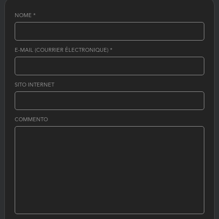
NOME
*
E-MAIL (COURRIER ÉLECTRONIQUE)
*
SITO INTERNET
COMMENTO