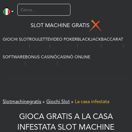
SLOT MACHINE GRATIS
GIOCHI SLOT
ROULETTE
VIDEO POKER
BLACKJACK
BACCARAT
SOFTWARE
BONUS CASINÒ
CASINÒ ONLINE
Slotmachinegratis
»
Giochi Slot
»
La casa infestata
GIOCA GRATIS A LA CASA
INFESTATA SLOT MACHINE