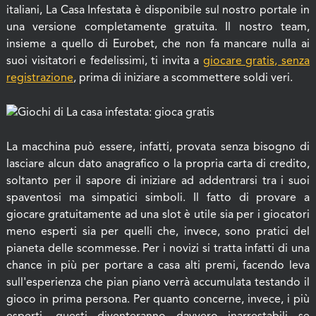
italiani, La Casa Infestata è disponibile sul nostro portale in
una versione completamente gratuita. Il nostro team,
insieme a quello di Eurobet, che non fa mancare nulla ai
suoi visitatori e fedelissimi, ti invita a
giocare gratis, senza
registrazione
, prima di iniziare a scommettere soldi veri.
La macchina può essere, infatti, provata senza bisogno di
lasciare alcun dato anagrafico o la propria carta di credito,
soltanto per il sapore di iniziare ad addentrarsi tra i suoi
spaventosi ma simpatici simboli. Il fatto di provare a
giocare gratuitamente ad una slot è utile sia per i giocatori
meno esperti sia per quelli che, invece, sono pratici del
pianeta delle scommesse. Per i novizi si tratta infatti di una
chance in più per portare a casa alti premi, facendo leva
sull'esperienza che pian piano verrà accumulata testando il
gioco in prima persona. Per quanto concerne, invece, i più