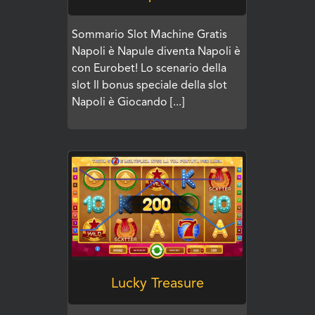
Sommario Slot Machine Gratis
Napoli è Napule diventa Napoli è
con Eurobet! Lo scenario della
slot Il bonus speciale della slot
Napoli è Giocando [...]
Lucky Treasure