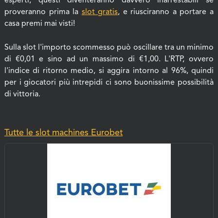
esperti, questi diventeranno davvero inarrestabili se
proveranno prima la
slot gratis
, e riusciranno a portare a
casa premi mai visti!
Sulla slot l'importo scommesso può oscillare tra un minimo
di €0,01 e sino ad un massimo di €1,00. L'RTP, ovvero
l'indice di ritorno medio, si aggira intorno al 96%, quindi
per i giocatori più intrepidi ci sono buonissime possibilità
di vittoria.
Tutte le slot machines Eurobet