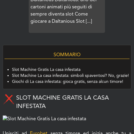
cartoni animati più seguiti di
sempre diventa slot Come
giocare a Daltanious Slot [...]
SOMMARIO
Slot Machine Gratis La casa infestata
Slot Machine La casa infestata: simboli spaventosi? No, grazie!
Giochi di La casa infestata: gioca gratis, senza alcun timore!
SLOT MACHINE GRATIS LA CASA
INFESTATA
Unisciti ad
Eurobet
senza timore ed inizia anche tu a