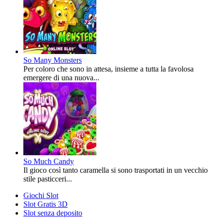
So Many Monsters
Per coloro che sono in attesa, insieme a tutta la favolosa
emergere di una nuova...
So Much Candy
Il gioco così tanto caramella si sono trasportati in un vecchio
stile pasticceri...
Giochi Slot
Slot Gratis 3D
Slot senza deposito